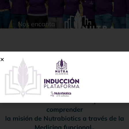
Este es el hogar de una tribu que, unida
por la buena medicina,
día a día conquista las fronteras de un
mundo que siempre necesita sanar.
Aquí puedes encontrar material
educativo e informativo para
comprender
la misión de Nutrabiotics a través de la
Medicina funcional..